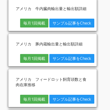
アメリカ 牛内臓肉輸出量と輸出額詳細
毎月1回掲載
サンプル記事をCheck
アメリカ 豚内蔵輸出量と輸出額詳細
毎月1回掲載
サンプル記事をCheck
アメリカ フィードロット飼育頭数と食
肉在庫推移
毎月1回掲載
サンプル記事をCheck