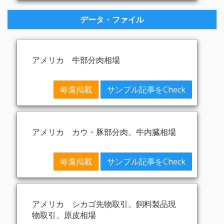
データ・ファイル
アメリカ 牛部分肉相場
毎週掲載
サンプル記事をCheck
アメリカ カウ・豚部分肉、牛内臓相場
毎週掲載
サンプル記事をCheck
アメリカ シカゴ先物取引、飼料製品現
物取引、原皮相場