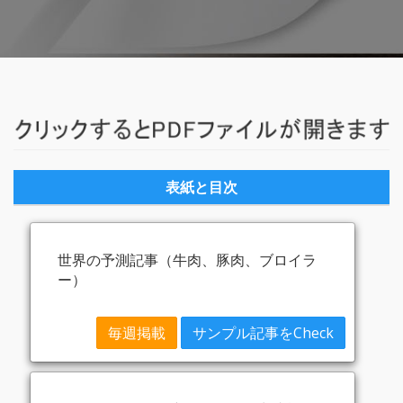
表紙と目次
世界の予測記事（牛肉、豚肉、ブロイラ
ー）
毎週掲載
サンプル記事をCheck