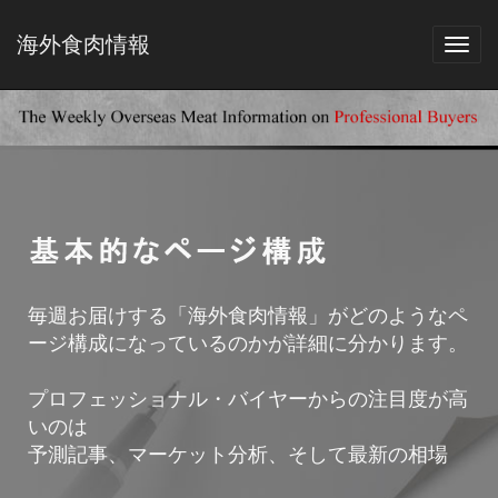
海外食肉情報
Togg
navi
毎週お届けする「海外食肉情報」がどのようなペ
ージ構成になっているのかが詳細に分かります。
プロフェッショナル・バイヤーからの注目度が高
いのは
予測記事、マーケット分析、そして最新の相場